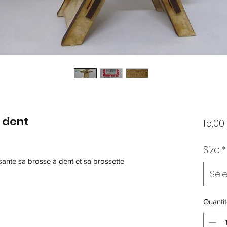
 dent
15,00
Size
*
nte sa brosse à dent et sa brossette
Sél
Quantit