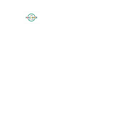
LES MACHINES DE LARRY
26 lotissement Terre Blanche - BOUC BEL AI
Accueil
Boutique
Ateliers trimestriels
Ateliers sur r