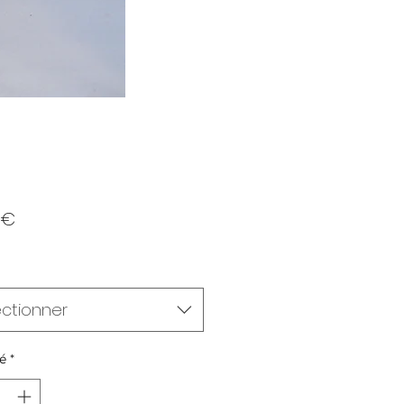
Prix
 €
ectionner
é
*