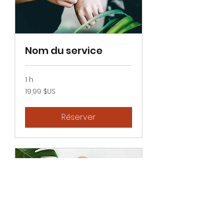
Nom du service
1 h
19,99
19,99 $US
dollars
des
États-
Unis
Réserver