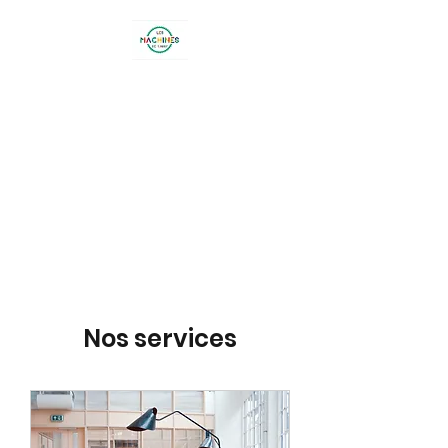
LES MACHINES DE
LARRY
26 lotissement Terre Blanche -
BOUC BEL AIR
Nos services