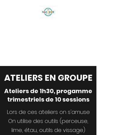
LES MACHINES DE
LARRY
26 lotissement Terre Blanche -
BOUC BEL AIR
ATELIERS EN GROUPE
Ateliers de 1h30, progamme
trimestriels de 10 sessions
Lors de ces ateliers on s'amuse
On utilise des outils (perceuse,
lime, étau, outils de vissage)