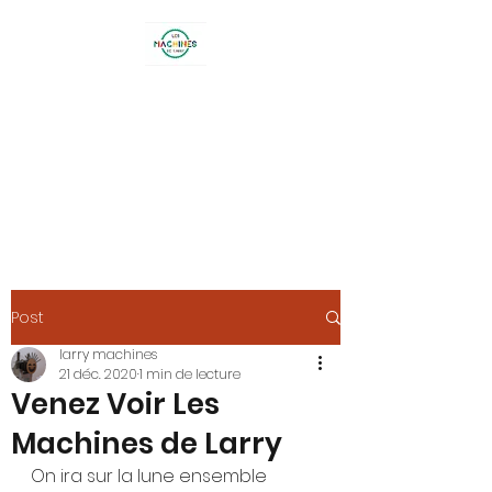
LES MACHINES DE
LARRY
26 lotissement Terre Blanche -
BOUC BEL AIR
Post
larry machines
21 déc. 2020
1 min de lecture
Venez Voir Les
Machines de Larry
On ira sur la lune ensemble 