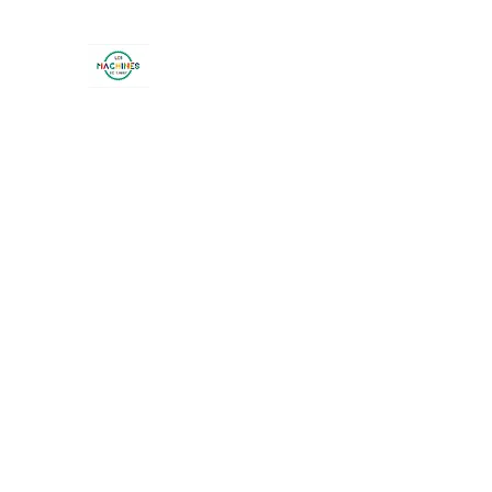
LES MACHINES DE LARRY
26 lotissement Terre Blanche - BOUC BEL AI
Accueil
Boutique
Ateliers trimestriels
Ateliers sur r