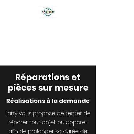
LES MACHINES DE
LARRY
26 lotissement Terre Blanche -
BOUC BEL AIR
Réparations et
pièces sur mesure
Réalisations à la demande
Larry vous propose de tenter de
réparer tout objet ou appareil
afin de prolonger sa durée de